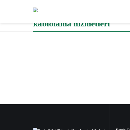
Fiber optik ek sonlandırma
kablolama hizmetleri
Ferda Bi