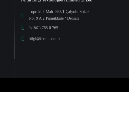
Topraklık Mah. 583/1 Çalyolu Sokak
No: 9 A 2 Pamukkale / Denizli
765 0 765
0 ( 507 )
bilgi@ferda.com.tr